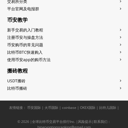
交易所分类
平台官网及电报群
币安教学
新手交易的入门教程
注册币安与操盘方法
币安购币的常见问题
比特币BTC快速购入
使用币安app的购币方法
搬砖教程
USDT搬砖
比特币搬砖
友情链接：
币安国际
|
火币国际
|
coinbase
|
OKEX国际
|
比特儿国际
|
© 2026 |全球比特币交易平台排行Inc.
|
风险提示
|联系我们：
binaryoptionsranking@gmail.com