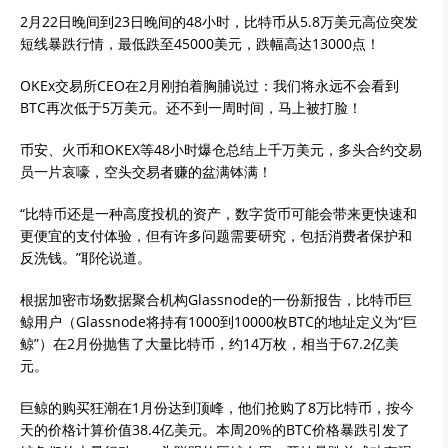
2月22日晚间到23日晚间的48小时，比特币从5.8万美元高位突发
短线暴跌行情，最低跌至45000美元，跌幅高达13000点！
OKEx交易所CEO在2月刚拍着胸脯说过：我们将永远不会看到
BTC再次低于5万美元。还不到一周时间，马上被打脸！
币安、火币和OKEX等48小时爆仓总结上千万美元，多头合约交易
员一片哀嚎，空头交易者赚的盆满钵满！
“比特币还是一种高度投机的资产，数字货币可能会带来更快速和
更便宜的支付体验，但有许多问题需要研究，包括消费者保护和
反洗钱。”耶伦说道。
根据加密市场数据聚合机构Glassnode的一份新报告，比特币巨
鲸用户（Glassnode将持有1000到10000枚BTC的地址定义为“巨
鲸”）在2月份抛售了大量比特币，约14万枚，相当于67.2亿美
元。
巨鲸的购买狂潮在1月份达到顶峰，他们抢购了8万比特币，按今
天的价格计算价值38.4亿美元。本周20%的BTC价格暴跌引发了