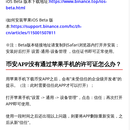
iOS Beta 版本下载地址:
https://www.binance.top/ios-
beta.html
i如何安装苹果iOS Beta 版
本:
https://support.binance.com/hc/zh-
cn/articles/115001507811
※注：Beta版本链接地址请复制到Safari浏览器内打开并安装；
安装好后打开 设置-通用-设备管理 ，信任证书即可正常使用。
币安APP没有通过苹果手机的许可证怎么办？
用苹果手机下载币安APP之后，会有”未受信任的企业级开发者”的
提示。（注：此时需要信任此APP才可以打开）；
打开苹果手机“设置 -> 通用 -> 设备管理”，点击：信任；再次打开
APP即可使用。
使用一段时间之后还出现以上问题，则要将APP删除重新安装，之
后从新”信任”。